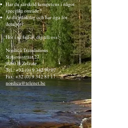
Har du särskild kompetens i något
specifikt område?
Är du punktlig och har öga för
detaljer?
Hör i så fall av dig till oss!
Nordica Translations
Stationsstraat 27
9060 B-Zelzate
Tel.: +32 (0) 9 342 90 07
Fax: +32 (0) 9 342 81 17
nordica@telenet.be